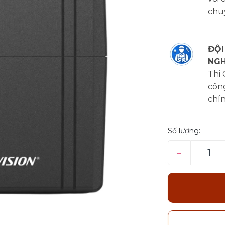
chu
ĐỘI
NGH
Thi
công
chí
Số lượng:
–