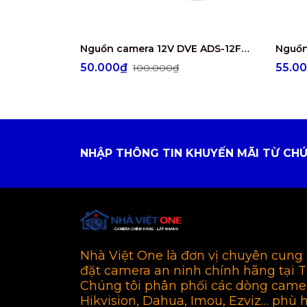
Nguồn camera 12V DVE ADS-12FG-12N12012EPG
50.000₫
55.0
100.000₫
NHẬP THÔNG TIN KHUYẾN MÃI TỪ CHÚ
Nhà Việt One là đơn vị chuyên cung 
đặt camera an ninh chính hãng tại 
Chúng tôi phân phối các dòng came
Hikvision, Dahua, Imou, Ezviz… phù 