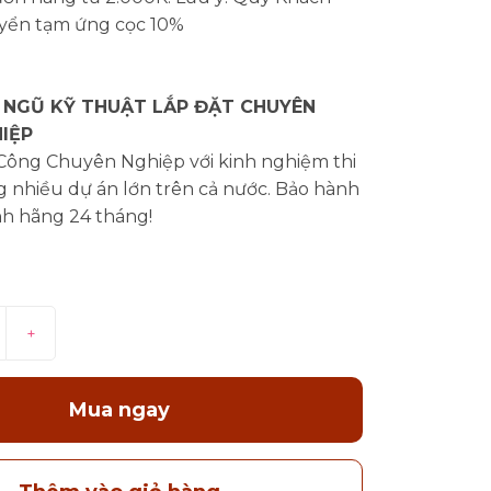
yển tạm ứng cọc 10%
 NGŨ KỸ THUẬT LẮP ĐẶT CHUYÊN
IỆP
 Công Chuyên Nghiệp với kinh nghiệm thi
 nhiều dự án lớn trên cả nước. Bảo hành
nh hãng 24 tháng!
+
Mua ngay