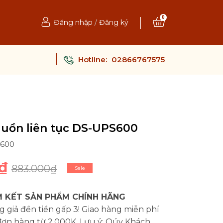
0
Đăng nhập
/
Đăng ký
Hotline:
02866767575
uồn liên tục DS-UPS600
S600
₫
883.000₫
Sale
 KẾT SẢN PHẨM CHÍNH HÃNG
 giả đền tiền gấp 3! Giao hàng miễn phí
đơn hàng từ 2.000K. Lưu ý: Qúy Khách