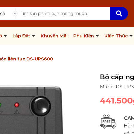
 cả
Bộ
Lắp Đặt
Khuyến Mãi
Phụ Kiện
Kiến Thức
uồn liên tục DS-UPS600
Bộ cấp ng
Mã sp: DS-UP
441.500
CAM
Hàng
với 