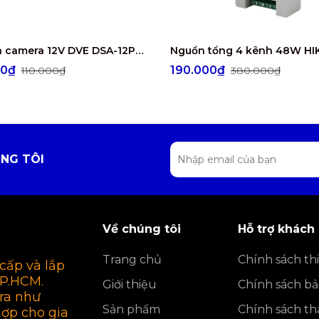
Nguồn camera 12V DVE DSA-12PFG-12FEU120100
00₫
190.000₫
110.000₫
380.000₫
NG TÔI
Về chúng tôi
Hỗ trợ khách
Trang chủ
Chính sách thi
cấp và lắp
TP.HCM.
Giới thiệu
Chính sách b
ra như
Sản phẩm
Chính sách th
hợp cho gia