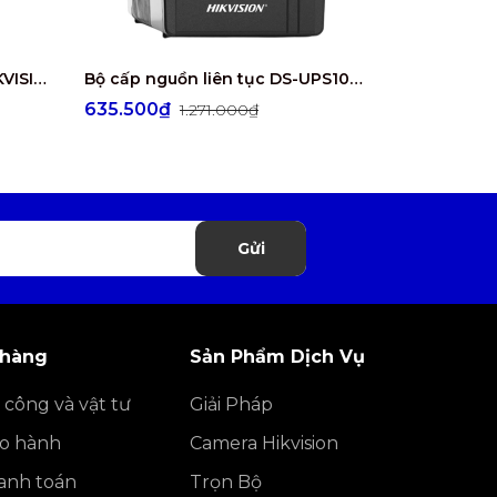
Nguồn tổng 4 kênh 48W HIKVISION DS-2FA1225-C4(EUR)
Bộ cấp nguồn liên tục DS-UPS1000
635.500₫
50.000₫
1.271.000₫
1
Gửi
 hàng
Sản Phẩm Dịch Vụ
 công và vật tư
Giải Pháp
ảo hành
Camera Hikvision
anh toán
Trọn Bộ